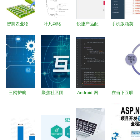
南
维与四维网
判与战略咨
络运营
询建议
智慧农业物
叶凡网络
锐捷产品配
手机版领英
联网赋能河
教育行业数
置器在网络
网 客户开
北农产品质
字化转型的
开发中的高
发与运营实
量安全与可
全链路解决
效应用
战指南
持续运营发
方案
展
三网护航
聚焦社区团
Android 网
在当下互联
加速物联网
购 伪需求
络开发全面
网发展的热
应用全栈开
与真实伤害
指南 从基
潮中我们应
发实战
础到高级实
当如何创业
践