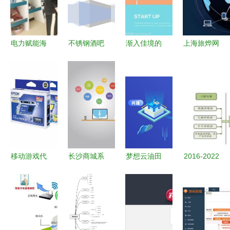
电力赋能海
不锈钢酒吧
渐入佳境的
上海旅烨网
岛嬗变
鼎中国市场
平Web 从
络科技PHP
从“靠天吃
发展现状图
设计理念到
开发实习深
饭”到“智慧
表 公司服
运营的全链
度解析 从
用能”
务网络西双
路思考
新手到大神
版纳州
的蜕变之旅
移动游戏代
长沙商城系
梦想云油田
2016-2022
理加盟与网
统开发与运
专业软件
年熟卤制品
络开发全指
营全攻略
SocketExplorer3D
市场深度解
南
从技术到实
地震勘探开
析 发展现
战的完整指
发数据的三
状、趋势预