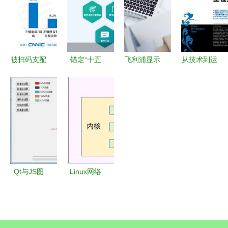
践
被扫码支配
锚定“十五
飞利浦显示
从技术到运
的中老年人
五”新愿
器告诉你
营 解读
没有“不
景，人工智
为什么家用
《ASP.NET
会”的权利
能为健康赛
显示器非它
项目开发案
道注入澎湃
莫属？
例全程实
动能——轻
录》对亲子
松健康集团
教育平台的
董事长杨胤
启示
Qt与JS图
Linux网络
在2026中
形展示在
开发入门指
国互联网发
QtCN开发
南 网络编
展座谈会发
网运营中的
程基础与服
表深度建言