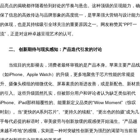
品亮点的揭晓都伴随着恰到好处的节奏与悬念。这种顶级的呈现能力，确
保了信息的高效传达与品牌形象的高度统一，是苹果强大营销与设计能力
的体现，也是其持续吸引全球关注的重要原因之一。网友称赞其“PPT一
流”，正是对这种卓越呈现艺术的认可。
二、 创新期待与现实感知：产品迭代引发的讨论
当炫目的光影褪去，消费者最终审视的是产品本身。苹果主要产品线
（如iPhone、Apple Watch）的升级，更多地聚焦于芯片性能的常规提
升、摄像头模组的细微优化、屏幕素质的渐进改善，或是新配色、新材质
的引入。这些升级固然扎实，但被部分用户和评论者认为缺乏类似初代
iPhone、iPad那样颠覆性的、能重新定义品类的“Wow Moment”（惊叹
时刻）。当“更快的A系列芯片”、“更持久的续航”、“更出色的拍摄”成为几
乎每代必提的标语时，审美疲劳与创新放缓的观感便开始滋生。“产品越
来越不咋地”的感慨，实则是一种对突破性创新更为强烈的渴望与当前渐