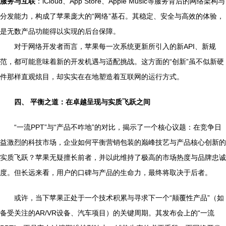
服务与互联
：iCloud、App Store、Apple Music等服务背后的网络架构与
分发能力，构成了苹果庞大的“网络”基石。其稳定、安全与高效的体验，
是无数产品功能得以实现的后台保障。
对于网络开发者而言，苹果每一次系统更新所引入的新API、新规
范，都可能意味着新的开发机遇与适配挑战。这方面的“创新”虽不似新硬
件那样直观炫目，却实实在在地塑造着互联网的运行方式。
四、 平衡之道：在卓越呈现与实质飞跃之间
“一流PPT”与“产品不咋地”的对比，揭示了一个核心议题：在竞争日
益激烈的科技市场，企业如何平衡营销包装的巅峰技艺与产品核心创新的
实质飞跃？苹果无疑擅长前者，并以此维持了极高的市场热度与品牌忠诚
度。但长远来看，用户的口碑与产品的生命力，最终将取决于后者。
或许，当下苹果正处于一个技术积累与寻求下一个“颠覆性产品”（如
备受关注的AR/VR设备、汽车项目）的关键周期。其发布会上的“一流