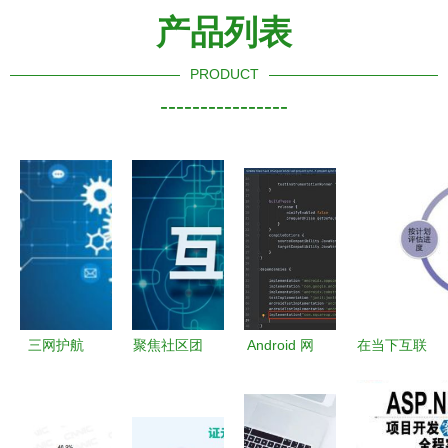
产品列表
PRODUCT
----------------
三网护航
聚焦社区团
Android 网
在当下互联
加速物联网
购 伪需求
络开发全面
网发展的热
应用全栈开
与真实伤害
指南 从基
潮中我们应
发实战
础到高级实
当如何创业