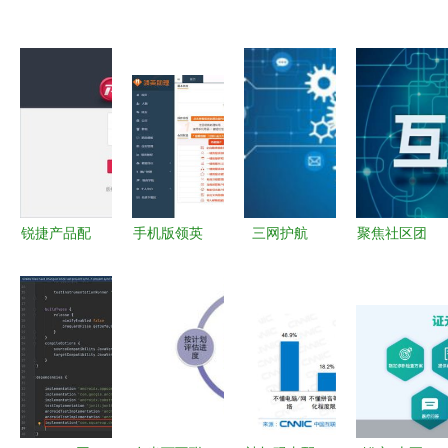
锐捷产品配
手机版领英
三网护航
聚焦社区团
置器在网络
网 客户开
加速物联网
购 伪需求
开发中的高
发与运营实
应用全栈开
与真实伤害
效应用
战指南
发实战