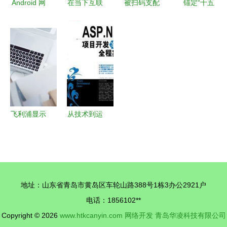
Android 网
在当下互联
被扫码支配
锚定“十五
络开发全面
网发展的热
的中老年人
五”新愿
指南 从基
潮中我们应
没有“不
景，人工智
础到高级实
当如何创业
会”的权利
能为健康赛
践
道注入澎湃
动能——轻
松健康集团
董事长杨胤
飞利浦显示
从技术到运
在2026中
器告诉你
营 解读
国互联网发
为什么家用
《ASP.NET
展座谈会发
显示器非它
项目开发案
表深度建言
莫属？
例全程实
地址：山东省青岛市黄岛区车轮山路388号1栋3办公2921户
录》对亲子
电话：1856102**
教育平台的
Copyright © 2026
www.htkcanyin.com
网络开发
青岛华凌科技有限公司
启示