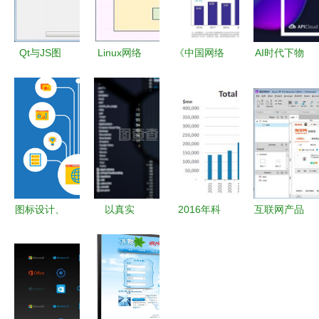
Qt与JS图
Linux网络
《中国网络
AI时代下物
形展示在
开发入门指
版权产业发
联网产品的
QtCN开发
南 网络编
展报告
创新突破与
网运营中的
程基础与服
（2020）》
网络开发新
实践
务器端实践
产业运营洞
范式
察与发展趋
势
图标设计、
以真实
2016年科
互联网产品
测试与视觉
HTML代码
技、电信与
研发流程概
艺术在数字
开发屏幕
媒体行业展
论 从概念
应用中的综
编程工作流
望 摩根士
到上线的网
合运用
摘要与运营
丹利报告解
络开发全解
实践
析与互联网
析